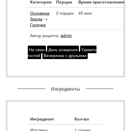
Категория
Порции
Время приготовления
Основные
2 порции
45 мин.
блюда
→
Горячее
Автор рецепта:
admin
На ужин
День рождения
Удивить
гостей
Вечеринка с друзьями
Ингредиенты
Ингредиент
Кол-во
Маслины
1
стакан