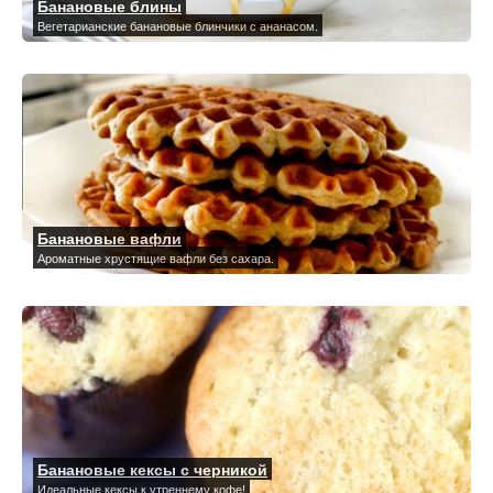
Банановые блины
Вегетарианские банановые блинчики с ананасом.
Банановые вафли
Ароматные хрустящие вафли без сахара.
Банановые кексы с черникой
Идеальные кексы к утреннему кофе!