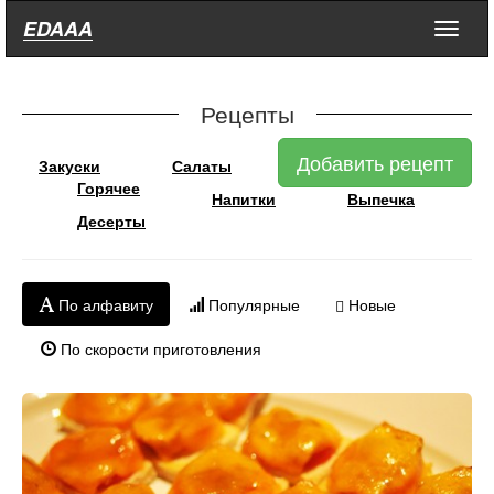
EDAAA
Меню
Рецепты
Добавить рецепт
Закуски
Салаты
Горячее
Напитки
Выпечка
Десерты
По алфавиту
Популярные
Новые
По скорости приготовления